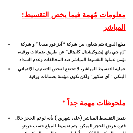
:معلومات مُهمة فيما يخص التقسيط
المباشر
مبلغ الدورة يتم بتعاون بين شركة ” آدز فور ميديا ” و شركة
“إم جي باي إيديوكيشنال كابيتال” عن طريق ضمانات ورقية،
تؤمن عملية التقسيط المباشر ضد المخالفات وعدم السداد
عملية التقسيط المباشر، لا تخضع لفحص التصنيف الإئتماني
البنكي ” آي سكور” ولكن تكون مؤمنة بضمانات ورقية
* ملحوظات مهمة جداً
يتميز التقسيط المباشر (على شهرين ) بأنه لو تم الحجز
خلال
فترة عرض الحجز المبكر، يتم تقسيط المبلغ حسب عرض