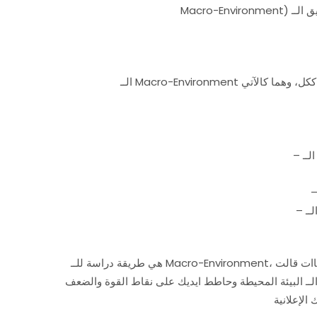
هي طريقة دراسة للــ Macro-Environment، بتتم عن طريق إننا بنحلل أهم 4 نقاط بس في كل الظروف المحيطة، لأن كل الدراساات قالت
 جداً من الــ البيئة المحيطة وحاطط ايديك على نقاط القوة والضعف