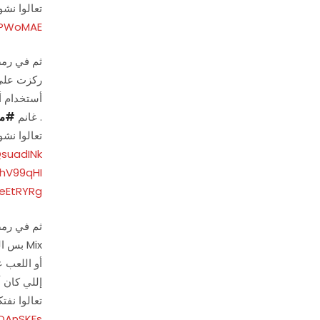
– تعالوا ن
RPWoMAE
* ثم في رمضا
أستخدام أ
، (رمضان كريم أوي مع بيبسي) عبارة عن 3 اعلانات بتتناول اشهر كلام العزومات عند المصريين. في إطار غنائي .
غانم
#
م
– تعالوا نش
suadINk
hV99qHI
eEtRYRg
* ثم في رمضا
إللي كان 
– تعالوا نف
DAnSKFs