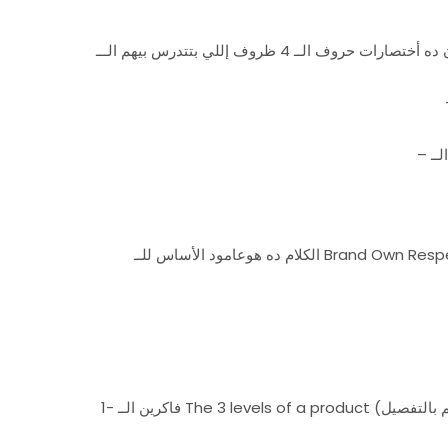
أسمها كده علشان ده أختصارات حروف الــ 4 ظروف إللي بتتدرس بيهم الـــ Macro-Environment في مصر أو في الدول العربية بشكل عام.
الكلام ده هوعامود الأساس للــ Brand Own Respect لأنه لايمكن الهدف ده هيتحقق إلا عن طريق 2 strategies (إستراتجيّتيين) .. أو
1- فاكرين الــ The 3 levels of a product (إللي إتكلمنا عنه في التحليل إللي فات بتاع جهينة وشرحنا الــ كل واحد فيهم بالتفصيل ).. تقدروا