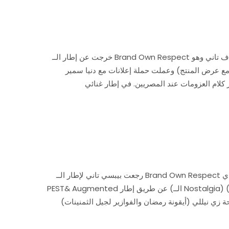
خرجت عن إطار الــ Brand Own Respect تماماً، ولعبت على هدف تاني وهو Actual Product .. ركزت على منتجها بشكل مباشر بدون أي
 مع عرض المنتج) وعملت حملة إعلانات مع دنيا سمير
رجعت بيبسي تاني لإطار الــ Brand Own Respect بس المرة دي بأستراتيجية مختلفة عن الي عملتها في 2011 .. أستخدمت المرة دي Mix
PEST& Augmented عن طريق إطار (الــ Nostalgia) (احياء الذكريات) أو اللعب على وتر ذكريات رمضان .. من خلال إعلان يالا نكمل لمتنا ..
ة زي نيللي (أيقونة رمضان والفوازير لجيل الثمنينات)