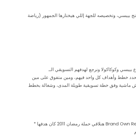
تج بيبسي، وتخصيصه للجهة إللي هيختارها الجمهور (رياضة
 مش ماشية وفق خطة تسويقية طويلة المدى، وشغالة بخطط
* هنلاقي حملة رمضان 2011 كان هدفها Brand Own Respect عن طريق إستراتيجية الــ Social Responsibility (حملة التبرعات الخير –