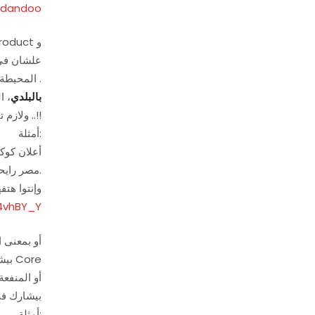
a-dandoo
المحيطة للجمهور(سياسي – إجتماعي – أقتصادي – تكنولجي) فا تأثر عليه تأثير كبير، تخليه يحترم البراند (حتى لو مكانش من جمهوره) .
بالبلدي
، ا
ولازم تبني وهو هيساعدك لانه بيحب البلد زيك ..!!
أمثلة:
مصر رايحة على فين، وفي حالة أحباط كبيرة وخوف اكبر بين جموع الشعب المصري.
(ركزوا مع المؤثر الصوت
4vhBY_Y
بيش
بيشارك في
أمثلة: