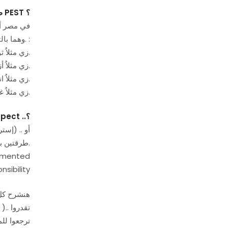
؟
PEST
ط
وهما بالترتيب كالتالي. :
– الــ P”olitical” (الوضع السياسي ) زي مثلاُ ثورة يناير والتغيرات الي حصلت بعدها.
– الــ E”conomical” (الوضع الإقتصادي) زي مثلاُ أزمة ارتفاع الأسعار والدولار.
– الــ S”ocial” (الوضع الإجتماعي) زي مثلاُ اننا كمجتمع شرقى مش هنقبل بأعلان أباحي.
– الــ T”echnological” (الوضع التقني) زي مثلاُ غزو السمارت فون لمصر.
؟
ect ..
طرقتين بس مفيش غيرهم.
ugmented
sibility
هنشرح كل 
ترجعوا لل