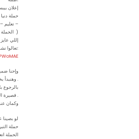
إعلان بيبس
حملة دنيا
– تعليم – 
*(الحملة الأخبث في تاريخ الحملات الإعلانية المصرية على مر العصور )
إللي عايز
تعالوا نشوف الإعلان:
RPWoMAE
تمام دلوقتي نقدر نرجع تاني لموضوع بيبسي وكوكاكولا ون
وهنبدأ بخط سير الشركتين بالرجوع للتايم لاين بتاعم ل 5 سنين لورا علشان نقدر نحدد خطط وأهداف كل واحد فيهم، ومين متفوق على مين .
بالرجوع با
قصيرة المدى فقط .
وكمان عند
لو بصينا عل
للرياضة – لل