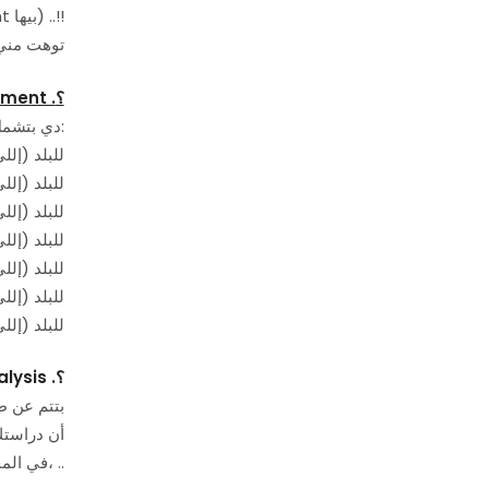
Macro-Environment) عن طريق الــ PEST Analysis (ودي طرق بحثبيتم قياس Macro-Environment بيها) ..!!
توهت مني 
؟
ment .
الــ Macro-Environment دي بتشمل العناصر اللي ليها تأثير غير مباشر على شركتك وبالتالي عملية التسويق ككل، وهما كالآتي:
– الــ Social (الوض
– الــ Economical (ا
– الــ Political (ال
– الــ Natural (الوضع ال
– الــ Cultural (الوض
– الــ Religious (الديني
– الــ Technological (ال
؟
lysis .
في المجتمع إللي هتخاطبهُ بالإعلان، وكمان حاطط إيدك على ملامح ومفاتيح خطتك الإعلانية، ..