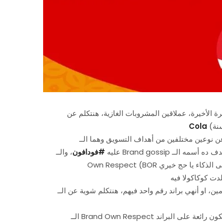
Cola
ن من أهداف التسويق وهما الــ Brand Positioning إللي بتركز
 أسمه الــ (Brand
عليه
#
فودافون
منتهى الذكاء يا حج خيري
 رقم واحد فيهم، هنتكلم شوية عن الــ Brand Own Respect علشان الكلام ده هيفيدنا في
الــ Brand Own Respect هدف مش سهل، وكمان نتايجه بتكون رائعة على البراند (لو إتنفذ بطريقة صحيحة وبدراسة وقراءة جيدة للـ