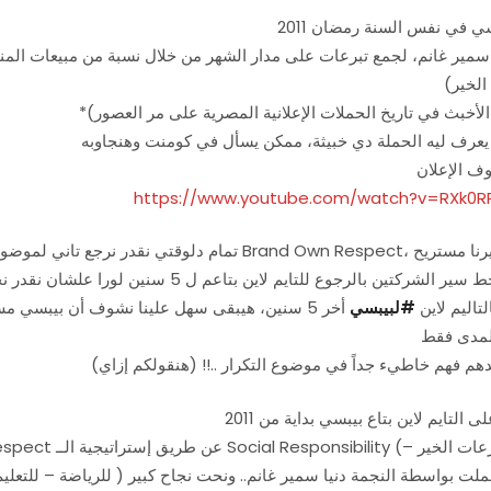
ي في نفس السنة رمضان 2011
 سمير غانم، لجمع تبرعات على مدار الشهر من خلال نسبة من مبيعات المن
الخير)
 يعرف ليه الحملة دي خبيثة، ممكن يسأل في كومنت وهنجاوبه
https://www.youtube.com/watch?v=RXk0
رجع لهدفهم التسويقي الــ Brand Own Respect، وإحنا ضميرنا مستريح
لتاليم لاين
#
لبيبسي
أخر 5 سنين، هيبقى سهل علينا نشوف أن بيبسي
هم فهم خاطيء جداً في موضوع التكرار ..!! (هنقولكم إزاي)
ى التايم لاين بتاع بيبسي بداية من 2011
تعليم ) الحملة اتعملت بواسطة النجمة دنيا سمير غانم.. ونحت نجاح كبير