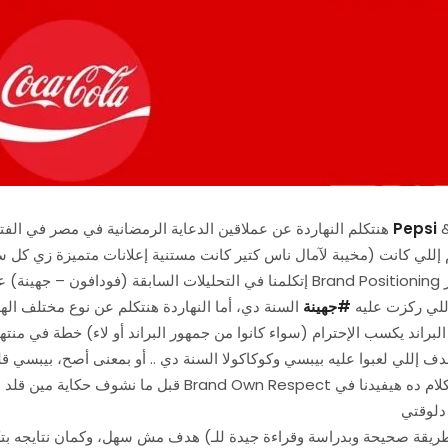
Pepsi
هنتكلم النهاردة عن عملاقين الدعاية الرمضانية في مصر في الفترة الأخيرة، عملاقين المشروبات الغازية، هنتكلم عن
إتكلمنا في التحليلات السابقة (فودافون – جهينة) عن نوعين مختلفي
والــ Brand gossip إللي ركزت عليه
#
جهينة
السنة دي، أما النهاردة هنتكلم عن نوع مختلف الهدف ده
Own R بمعنى أن البراند يكسب الإحترام (سواء كانوا من جمهور البراند أو لاء) خطة في 
قبل ما نشوف حكاية مين قلد مين، او أنهي براند
دلوقتي