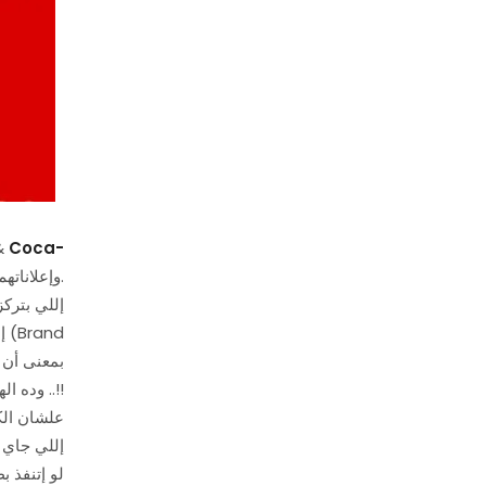
&
Coca-
وإعلاناتهم إللي كانت (مخيبة لآمال ناس كتير كانت مستنية إعلانات متميزة زي كل سنة).
، 
espect (BOR
وده الهدف إللي لعبوا عليه بيبسي وكوكاكولا السنة دي .. أو بمعنى أصح، بيبسي قلدت كوكاكولا فيه ..!!
إللي جاي 