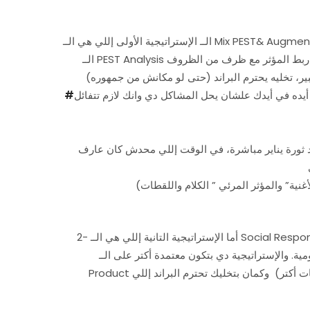
الــ الإستراتيجية الأولى إللي هي الــ Mix PEST& Augmented هي عبارة عن ميكس بين المنتج المعزِز (المساعد) Augmented Product و
الــ PEST Analysis علشان في النهاية يطلعوا في مؤثر بصري، يتعامل مع الجانب العاطفي للجمهور، مع ربط المؤثر مع ظرف من الظروف
 أيده في أيدك علشان يحل المشاكل دي وانك لازم تتفائل
#
نات كوكاكولا في آخر 5 سنين) إللي أتعمل بعد ثورة يناير مباشرة، في الوقت إللي محدش كان عارف
2- أما الإستراتيجية التانية إللي هي الــ Social Responsibility أو بمعنى المسئولية المُجتمعية، وهي بتكون كلها قائمة على فكرة إن البراند
والإستراتيجية دي بتكون معتمدة أكتر على الــ Core
Product أو المنفعة إللي بتعود عليك وعلى المجتمع بتاعك لما تشتري البراند (فا بالتالي مبيعات أكتر) وكمان بتخليك تحترم البراند إللي