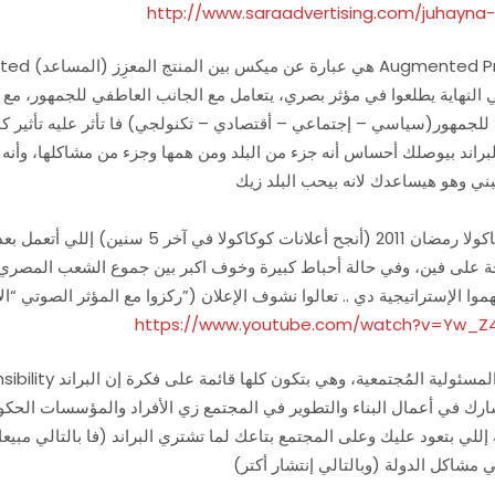
http://www.saraadvertising.com/juhayn
لبراند بيوصلك أحساس أنه جزء من البلد ومن همها وجزء من مشاكلها، وأنه
أعلان كوكاكولا رمضان 2011 (أنجح أعلا
ي “الأغنية” والمؤثر المرئي ” الكلام واللقطات”) وإنتوا هتفهموا الإستراتيجية دي .. تعالوا نشوف الإعلان
https://www.youtube.com/watch?v=Yw_Z
ارك في أعمال البناء والتطوير في المجتمع زي الأفراد والمؤسسات الحكومية. 
 مشاكل الدولة (وبالتالي إنتشار أكتر)